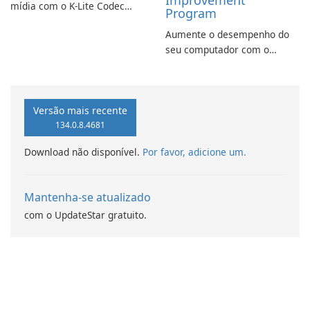
Improvement
mídia com o K-Lite Codec
Program
Pack Full!
Aumente o desempenho do
seu computador com o
programa de aprimoramento
da computação Intel
Versão mais recente
134.0.8.4681
Download não disponível.
Por favor, adicione um.
Mantenha-se atualizado
com o UpdateStar gratuito.