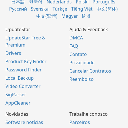
日本語
한국어
Nederlands
Polski
Português
Русский
Svenska
Türkçe
Tiếng Việt
中文(简体)
中文(繁體)
Magyar
हिन्दी
UpdateStar
Ajuda & Feedback
UpdateStar Free &
DMCA
Premium
FAQ
Drivers
Contato
Product Key Finder
Privacidade
Password Finder
Cancelar Contratos
Local Backup
Reembolso
Video Converter
SigParser
AppCleaner
Novidades
Trabalhe conosco
Software notícias
Parceiros