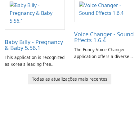
and her charming corgi,
Ollie, on an adventurous
journey across diverse
landscapes.
Voice Changer - Sound
Effects 1.6.4
Baby Billy - Pregnancy
& Baby 5.56.1
The Funny Voice Changer
application offers a diverse
This application is recognized
selection of over 50 sound
as Korea's leading free
and voice effects, providing
platform for pregnancy and
users with robust
baby tracking, offering
Todas as atualizações mais recentes
customization options for
essential healthcare tips and
voice modification.
doctor-approved articles.