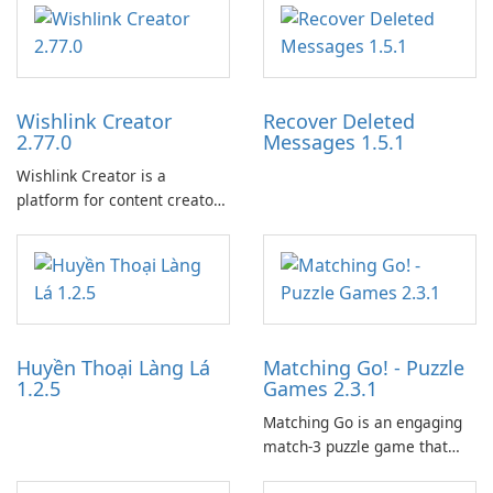
Wishlink Creator
Recover Deleted
2.77.0
Messages 1.5.1
Wishlink Creator is a
platform for content creators
designed to monetize their
work through built-in brand
partnerships and integrated
tools for content distribution
and audience engagement.
Huyền Thoại Làng Lá
Matching Go! - Puzzle
1.2.5
Games 2.3.1
Matching Go is an engaging
match-3 puzzle game that
invites players to join Chloe